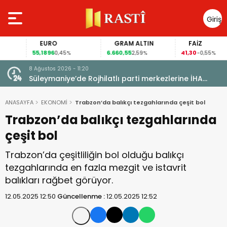
Giriş
Yap
EURO
GRAM ALTIN
FAİZ
55,1896
6.660,55
41,30
0,45%
2,59%
-0,55%
8 Ağustos 2026 - 11:20
lise
Süleymaniye’de Rojhilatlı parti merkezlerine İHA
saldırısı
ANASAYFA
EKONOMİ
Trabzon’da balıkçı tezgahlarında çeşit bol
Trabzon’da balıkçı tezgahlarında
çeşit bol
Trabzon’da çeşitliliğin bol olduğu balıkçı
tezgahlarında en fazla mezgit ve istavrit
balıkları rağbet görüyor.
12.05.2025 12:50
Güncellenme :
12.05.2025 12:52