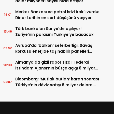
dolar milyoneri sayısı hızla artıyor
Merkez Bankası ve petrol krizi Irak’ı vurdu:
16:01
Dinar tarihin en sert düşüşünü yaşıyor
Türk bankaları Suriye’de açılıyor!
13:46
Suriye’nin parasını Türkiye’ye basacak
Avrupa’da ‘balkon’ seferberliği: Savaş
09:50
korkusu enerjide taşınabilir panelleri
patlattı!
Almanya’da gizli rapor sızdı: Federal
20:33
İstihdam Ajansı’nın bütçe açığı 8 milyar
euro
Bloomberg: ‘Mutlak butlan’ kararı sonrası
02:07
Türkiye’nin döviz satışı 6 milyar dolara
ulaştı!