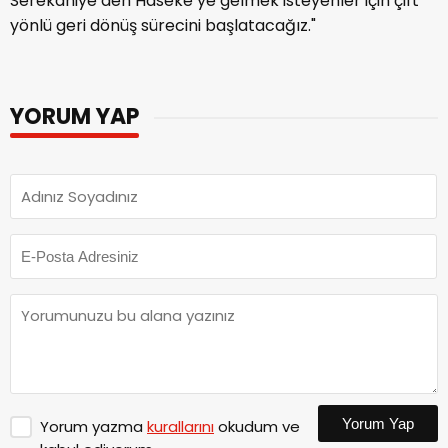
Serêkaniyê’den Haseke’ye gelmek isteyenler için çift
yönlü geri dönüş sürecini başlatacağız."
YORUM YAP
Yorum Yap
Yorum yazma
kurallarını
okudum ve