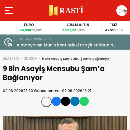
Giriş
Yap
EURO
GRAM ALTIN
FAİZ
54,9905
6.552,58
41,53
0,09%
0,92%
0,00%
6 Ağustos 2026 - 21:37
i, FIFA
Almanya’nın Münih kentindeki araçlı saldırının
sanığına ömür boyu hapis cezası
ANASAYFA
GÜNDEM
9 Bin Asayiş Mensubu Şam’a Bağlanıyor
9 Bin Asayiş Mensubu Şam’a
Bağlanıyor
02.06.2026 13:20
Güncellenme :
02.06.2026 13:21