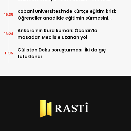
üzerinde duruyor
Kobani Üniversitesi’nde Kürtçe eğitim krizi:
15:35
Öğrenciler anadilde eğitimin sürmesini
istiyor
Ankara’nın Kürd kumarı: Öcalan’la
13:24
masadan Meclis’e uzanan yol
Gülistan Doku soruşturması: İki dalgıç
11:35
tutuklandı