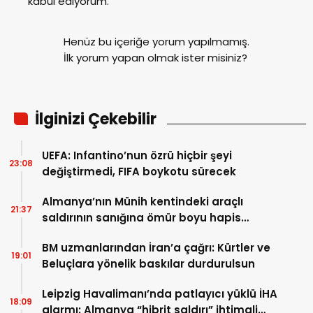
kabul ediyorum.
Henüz bu içeriğe yorum yapılmamış.
İlk yorum yapan olmak ister misiniz?
İlginizi Çekebilir
UEFA: Infantino’nun özrü hiçbir şeyi
23:08
değiştirmedi, FIFA boykotu sürecek
Almanya’nın Münih kentindeki araçlı
21:37
saldırının sanığına ömür boyu hapis
cezası
BM uzmanlarından İran’a çağrı: Kürtler ve
19:01
Beluçlara yönelik baskılar durdurulsun
Leipzig Havalimanı’nda patlayıcı yüklü İHA
18:09
alarmı: Almanya “hibrit saldırı” ihtimali