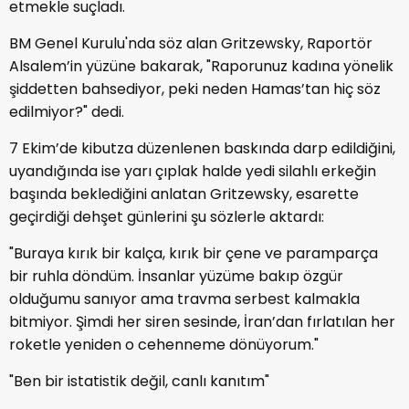
etmekle suçladı.
BM Genel Kurulu'nda söz alan Gritzewsky, Raportör
Alsalem’in yüzüne bakarak, "Raporunuz kadına yönelik
şiddetten bahsediyor, peki neden Hamas’tan hiç söz
edilmiyor?" dedi.
7 Ekim’de kibutza düzenlenen baskında darp edildiğini,
uyandığında ise yarı çıplak halde yedi silahlı erkeğin
başında beklediğini anlatan Gritzewsky, esarette
geçirdiği dehşet günlerini şu sözlerle aktardı:
"Buraya kırık bir kalça, kırık bir çene ve paramparça
bir ruhla döndüm. İnsanlar yüzüme bakıp özgür
olduğumu sanıyor ama travma serbest kalmakla
bitmiyor. Şimdi her siren sesinde, İran’dan fırlatılan her
roketle yeniden o cehenneme dönüyorum."
"Ben bir istatistik değil, canlı kanıtım"