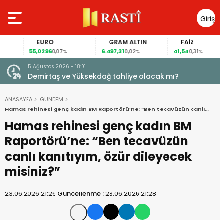
Giriş
Yap
EURO
GRAM ALTIN
FAİZ
55,0296
6.497,31
41,54
0,07%
0,02%
0,31%
5 Ağustos 2026 - 18:01
Demirtaş ve Yüksekdağ tahliye olacak mı?
ANASAYFA
GÜNDEM
Hamas rehinesi genç kadın BM Raportörü’ne: “Ben tecavüzün canlı
kanıtıyım, özür dileyecek misiniz?”
Hamas rehinesi genç kadın BM
Raportörü’ne: “Ben tecavüzün
canlı kanıtıyım, özür dileyecek
misiniz?”
23.06.2026 21:26
Güncellenme :
23.06.2026 21:28