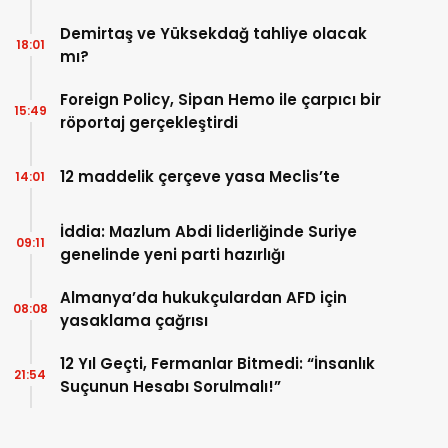
kapsıyor?
Demirtaş ve Yüksekdağ tahliye olacak
18:01
mı?
Foreign Policy, Sipan Hemo ile çarpıcı bir
15:49
röportaj gerçekleştirdi
12 maddelik çerçeve yasa Meclis’te
14:01
İddia: Mazlum Abdi liderliğinde Suriye
09:11
genelinde yeni parti hazırlığı
Almanya’da hukukçulardan AFD için
08:08
yasaklama çağrısı
12 Yıl Geçti, Fermanlar Bitmedi: “İnsanlık
21:54
Suçunun Hesabı Sorulmalı!”