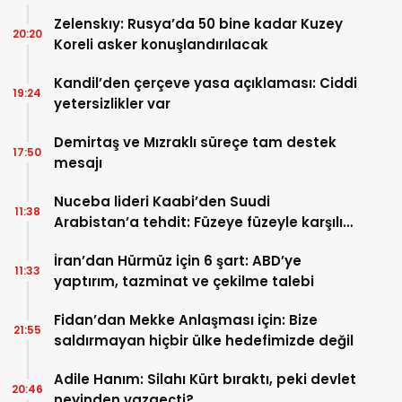
Zelenskıy: Rusya’da 50 bine kadar Kuzey
20:20
Koreli asker konuşlandırılacak
Kandil’den çerçeve yasa açıklaması: Ciddi
19:24
yetersizlikler var
Demirtaş ve Mızraklı süreçe tam destek
17:50
mesajı
Nuceba lideri Kaabi’den Suudi
11:38
Arabistan’a tehdit: Füzeye füzeyle karşılık
verilmeli
İran’dan Hürmüz için 6 şart: ABD’ye
11:33
yaptırım, tazminat ve çekilme talebi
Fidan’dan Mekke Anlaşması için: Bize
21:55
saldırmayan hiçbir ülke hedefimizde değil
Adile Hanım: Silahı Kürt bıraktı, peki devlet
20:46
neyinden vazgeçti?