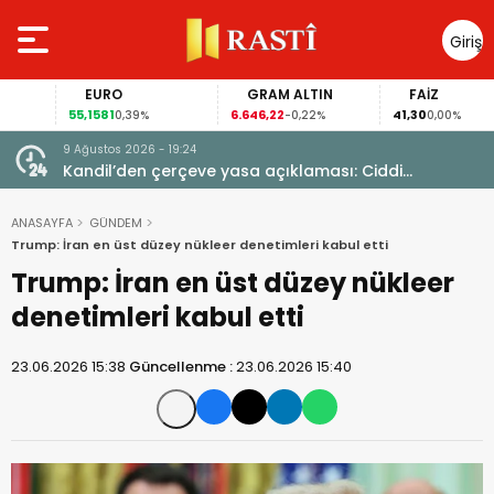
Giriş
Yap
EURO
GRAM ALTIN
FAİZ
55,1581
6.646,22
41,30
0,39%
-0,22%
0,00%
9 Ağustos 2026 - 19:24
i
Kandil’den çerçeve yasa açıklaması: Ciddi
yetersizlikler var
ANASAYFA
GÜNDEM
Trump: İran en üst düzey nükleer denetimleri kabul etti
Trump: İran en üst düzey nükleer
denetimleri kabul etti
23.06.2026 15:38
Güncellenme :
23.06.2026 15:40