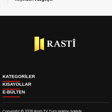
KATEGORİLER
KISAYOLLAR
BİYOGRAFİLER
E-BÜLTEN
DÜNYA
YAZARLAR
EKONOMİ
PARİTELER
GÜNDEM
TÜM MANŞET HABERLERİ
KÜLTÜR SANAT
Copyright © 2026 Rasti.TV Tüm Hakları Saklıdır.