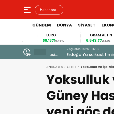
Haber ara...
GÜNDEM
DÜNYA
SİYASET
EKON
AR
EURO
GRAM ALTIN
40
55,1871
6.643,77
0,14%
0,45%
2,33%
7 Ağustos 2026 - 15:05
dan şimdi de siyasi
Erdoğan’a suikast timinin firar
kazı başladı
ANASAYFA
GENEL
Yoksulluk ve işsiz
Yoksulluk 
Güney Has
yeni göç d