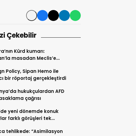
izi Çekebilir
a’nın Kürd kumarı:
an’la masadan Meclis’e
n yol
gn Policy, Sipan Hemo ile
cı bir röportaj gerçekleştirdi
nya’da hukukçulardan AFD
yasaklama çağrısı
’de yeni dönemde konuk
rüşleri tek
ormda buluşturuyor
a tehlikede: “Asimilasyon