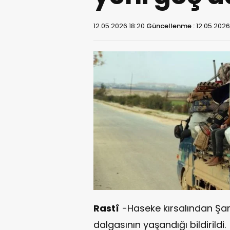
12.05.2026 18:20
Güncellenme :
12.05.2026
Rastî
-Haseke kırsalından Şam
dalgasının yaşandığı bildirildi.