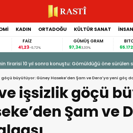
OMİ
KADIN
ORTADOĞU
KÜLTÜR SANAT
İNSAN
FAİZ
GÜMÜŞ GRAM
BITCOIN
41,23
97,34
65.172,00
-0,72%
3,33%
1,2
isi 10 yıl sonra konuştu: Gömüldüğü öne sürülen silahlar 
lik göçü büyütüyor: Güney Haseke’den Şam ve Dera’ya yeni göç d
ve işsizlik göçü b
eke’den Şam ve D
algası