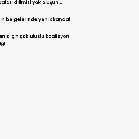
kaları dilimizi yok oluşun
ne getirdi”
in belgelerinde yeni skandal
deniz için çok uluslu koalisyon
ığı