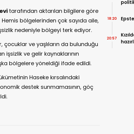
politi
eşiği
mevi
tarafından aktarılan bilgilere göre
Epste
18:20
l Hemis bölgelerinden çok sayıda aile,
sizlik nedeniyle bölgeyi terk ediyor.
Kızıl
20:57
hazırl
, çocuklar ve yaşlıların da bulunduğu
an işsizlik ve gelir kaynaklarının
ka bölgelere yöneldiği ifade edildi.
kümetinin Haseke kırsalındaki
ekonomik destek sunmamasının, göç
di.