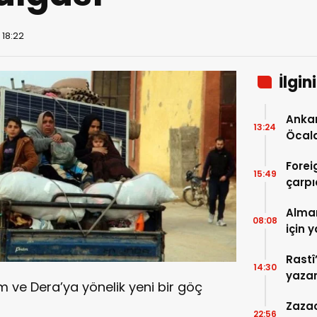
 18:22
İlgin
Ankar
13:24
Öcal
uzana
Forei
15:49
çarpı
Alma
08:08
için 
Rastî
14:30
yazarlar farklı gö
 ve Dera’ya yönelik yeni bir göç
platf
Zazac
22:56