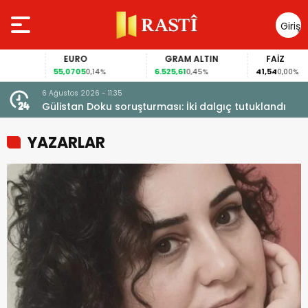
Giriş
Yap
EURO
GRAM ALTIN
FAİZ
55,0705
6.525,61
41,54
0,14%
0,45%
0,00%
6 Ağustos 2026 - 11:35
Gülistan Doku soruşturması: İki dalgıç tutuklandı
YAZARLAR