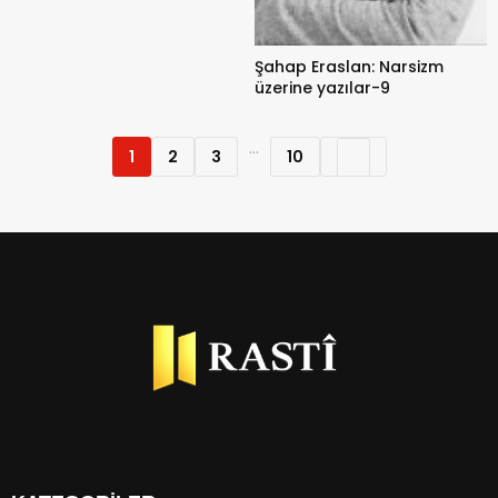
Şahap Eraslan: Narsizm
üzerine yazılar-9
...
1
2
3
10