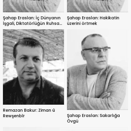
Şahap Eraslan: İç Dünyanın
Şahap Eraslan: Hakikatin
İşgali, Diktatörlüğün Ruhsal
üzerini örtmek
Anatomisi
Remazan Bakur: Ziman û
Şahap Eraslan: Sakarlığa
Rewşenbîr
Övgü